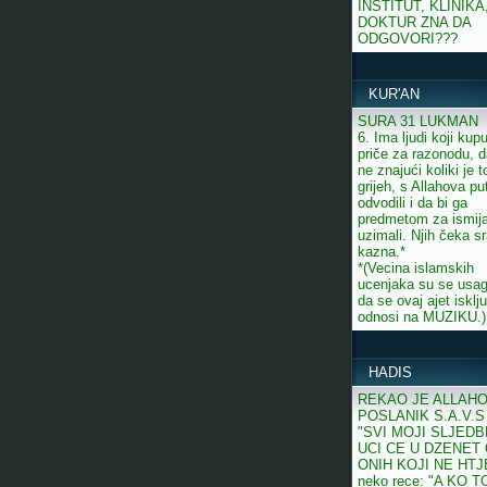
INSTITUT, KLINIKA
DOKTUR ZNA DA
ODGOVORI???
KUR'AN
SURA 31 LUKMAN
6. Ima ljudi koji kup
priče za razonodu, d
ne znajući koliki je t
grijeh, s Allahova pu
odvodili i da bi ga
predmetom za ismij
uzimali. Njih čeka 
kazna.*
*(Vecina islamskih
ucenjaka su se usagl
da se ovaj ajet isklj
odnosi na MUZIKU.)
HADIS
REKAO JE ALLAH
POSLANIK S.A.V.S 
"SVI MOJI SLJEDB
UCI CE U DZENET
ONIH KOJI NE HT
neko rece: "A KO T