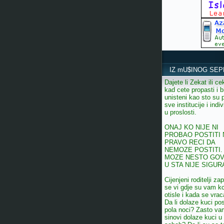
IZ mU$INOG SEP
Dajete li Zekat ili ce
kad cete propasti i bi
unisteni kao sto su 
sve institucije i indiv
u proslosti.
ONAJ KO NIJE NI
PROBAO POSTITI
PRAVO RECI DA
NEMOZE POSTITI.
MOZE NESTO GOV
U STA NIJE SIGUR
Cijenjeni roditelji zap
se vi gdje su vam k
otisle i kada se vrac
Da li dolaze kuci pos
pola noci? Zasto va
sinovi dolaze kuci u