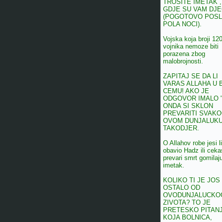
TROSITE IMETAK ,
GDJE SU VAM DJ
(POGOTOVO POSL
POLA NOCI).
Vojska koja broji 12
vojnika nemoze biti
porazena zbog
malobrojnosti.
ZAPITAJ SE DA LI
VARAS ALLAHA U 
CEMU! AKO JE
ODGOVOR IMALO 
ONDA SI SKLON
PREVARITI SVAKO
OVOM DUNJALUK
TAKODJER.
O Allahov robe jesi li
obavio Hadz ili ceka
prevari smrt gomilaj
imetak.
KOLIKO TI JE JOS
OSTALO OD
OVODUNJALUCKO
ZIVOTA? TO JE
PRETESKO PITANJ
KOJA BOLNICA,