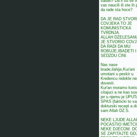
sabah? Da li su se t
vas naucili ili ste ih 
da rade sta hoce?
DA JE RAD STVOR
COVJEKA TO JE
KOMUNISTICKA
TVRDNJA.
ALLAH DZELESAN
JE STVORIO COV
DA RADI DA MU
ROBUJE,IBADETI I
SEDZDU CINI.
Nas nase
brade,ilahije,Kur'ani
umotani u peskir u
Kredencu nidokle n
dovesti.
Kur'an moramo korist
citajuci a ne kao suv
jer u njemu je UPUT
SPAS (fakticki to v
dokturski recept a do
sam Allah DZ.S.
NEKE LJUDE ALLA
POCASTIO IMETCI
NEKE DJECOM. D
SE ZAPITAJTE GD