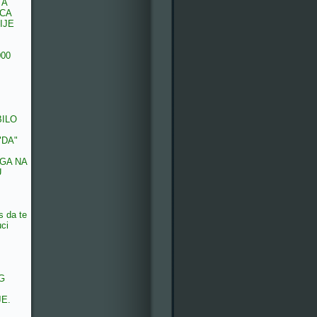
 A
ECA
IJE
000
BILO
"DA"
GA NA
U
s da te
uci
G
E.