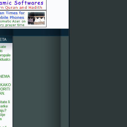
ETA
kate
ti
propale
idualci
 NEMA
 KAKO
ORITI
AN.
itate li
cerke
aju?
lije
m