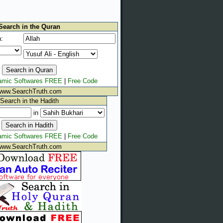
Search in the Quran
:
lamic Softwares FREE
|
Free Code
www.SearchTruth.com
Search in the Hadith
in
lamic Softwares FREE
|
Free Code
www.SearchTruth.com