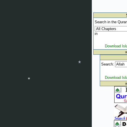
Search in the Quran
in
Download Is
Search:
Download Is
*
*