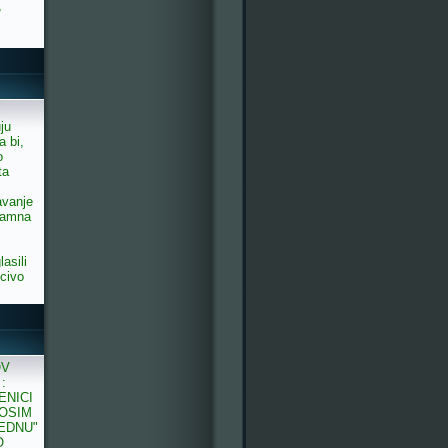
,
uju
a bi,
o
ta
avanje
sramna
asili
ucivo
OV
:
ENICI
 OSIM
JEDNU"
O