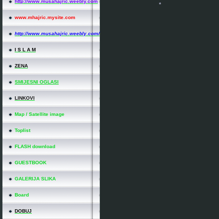
http://www.musahajric.weebly.com
www.mhajric.mysite.com
*
http://www.musahajric.weebly.com/
*
*
I S L A M
ZENA
SMIJESNI OGLASI
LINKOVI
Map / Satellite image
Toplist
FLASH download
GUESTBOOK
GALERIJA SLIKA
Board
DOBUJ