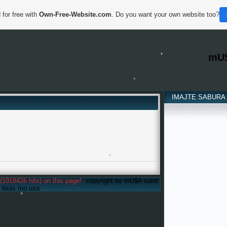
 for free with
Own-Free-Website.com
. Do you want your own website too?
*
*
mU
IMAJTE SABURA
*
*
(1918426 hits) on this page!
copyright by mU$A saint
louis mo usa
*