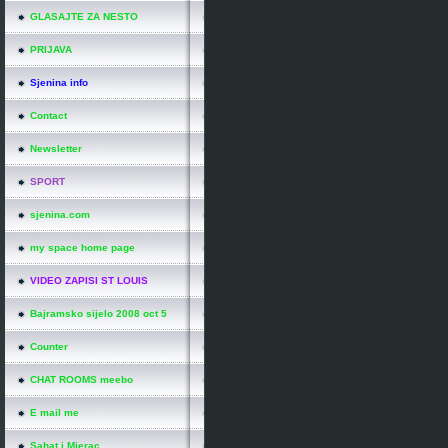
GLASAJTE ZA NESTO
PRIJAVA
Sjenina info
Contact
Newsletter
SPORT
sjenina.com
my space home page
VIDEO ZAPISI ST LOUIS
Bajramsko sijelo 2008 oct 5
Counter
CHAT ROOMS meebo
E mail me
Sahat i Mjerac