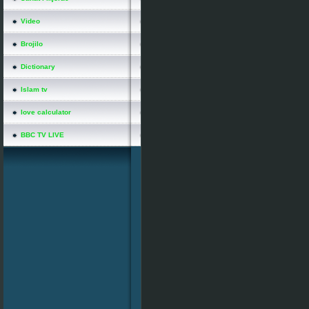
Video
Brojilo
Dictionary
Islam tv
love calculator
BBC TV LIVE