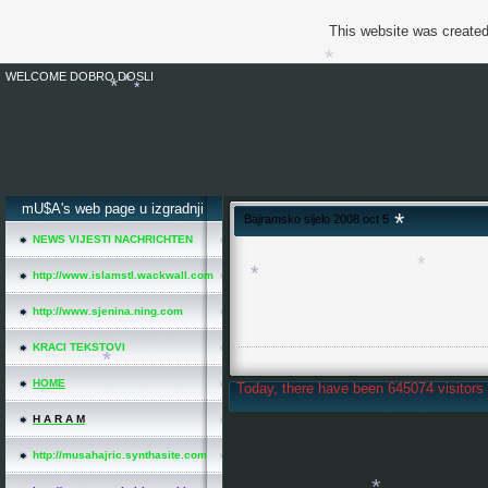
This website was created
*
WELCOME DOBRO DOSLI
*
mU$A's web page u izgradnji
*
Bajramsko sijelo 2008 oct 5
*
*
NEWS VIJESTI NACHRICHTEN
http://www.islamstl.wackwall.com
*
http://www.sjenina.ning.com
*
KRACI TEKSTOVI
HOME
Today, there have been 645074 visitors 
*
H A R A M
http://musahajric.synthasite.com
*