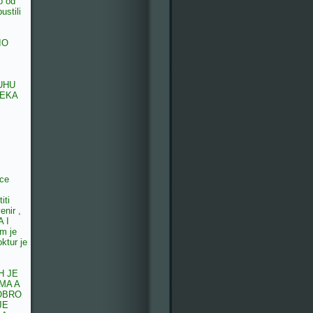
o od
pustili
IO
UHU
JEKA
ece
iti
enir ,
A I
am je
ktur je
H JE
MA A
OBRO
JE