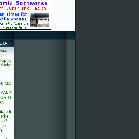
ETA
kate
ti
propale
idualci
 NEMA
 KAKO
ORITI
AN.
itate li
cerke
aju?
lije
m