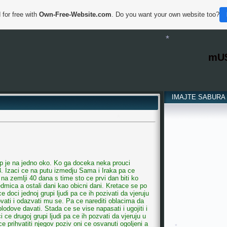
*
 for free with
Own-Free-Website.com
. Do you want your own website too?
mU
IMAJTE SABURA
*
ep je na jedno oko. Ko ga doceka neka prouci
. Izaci ce na putu izmedju Sama i Iraka pa ce
*
na zemlji 40 dana s time sto ce prvi dan biti ko
dmica a ostali dani kao obicni dani. Kretace se po
e doci jednoj grupi ljudi pa ce ih pozivati da vjeruju
vati i odazvati mu se. Pa ce narediti oblacima da
 plodove davati. Stada ce se vise napasati i ugojiti i
ce drugoj grupi ljudi pa ce ih pozvati da vjeruju u
e prihvatiti njegov poziv oni ce osvanuti ogoljeni a