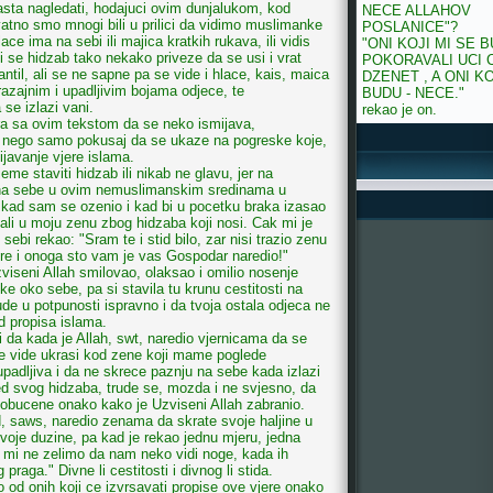
sta nagledati, hodajuci ovim dunjalukom, kod
NECE ALLAHOV
atno smo mnogi bili u prilici da vidimo muslimanke
POSLANICE"?
ce ima na sebi ili majica kratkih rukava, ili vidis
"ONI KOJI MI SE 
li se hidzab tako nekako priveze da se usi i vrat
POKORAVALI UCI 
til, ali se ne sapne pa se vide i hlace, kais, maica
DZENET , A ONI KO
razajnim i upadljivim bojama odjece, te
BUDU - NECE."
se izlazi vani.
rekao je on.
ra sa ovim tekstom da se neko ismijava,
a, nego samo pokusaj da se ukaze na pogreske koje,
ijavanje vjere islama.
jeme staviti hidzab ili nikab ne glavu, jer na
 na sebe u ovim nemuslimanskim sredinama u
kad sam se ozenio i kad bi u pocetku braka izasao
ali u moju zenu zbog hidzaba koji nosi. Cak mi je
bi rekao: "Sram te i stid bilo, zar nisi trazio zenu
ere i onoga sto vam je vas Gospodar naredio!"
zviseni Allah smilovao, olaksao i omilio nosenje
e oko sebe, pa si stavila tu krunu cestitosti na
ude u potpunosti ispravno i da tvoja ostala odjeca ne
d propisa islama.
i da kada je Allah, swt, naredio vjernicama da se
 ne vide ukrasi kod zene koji mame poglede
adljiva i da ne skrece paznju na sebe kada izlazi
ed svog hidzaba, trude se, mozda i ne svjesno, da
 obucene onako kako je Uzviseni Allah zabranio.
 saws, naredio zenama da skrate svoje haljine u
svoje duzine, pa kad je rekao jednu mjeru, jedna
r mi ne zelimo da nam neko vidi noge, kada ih
raga." Divne li cestitosti i divnog li stida.
od onih koji ce izvrsavati propise ove vjere onako