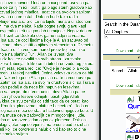
 njihove imovine. Onda ce naici pored rusevina pa
 ce za njim ici i pratiti ga blago starih gradova kao
ozvati jednog mladica i udatice ga svojom sabljom i
zvati i on ce ustati. Dok on bude tako radio
 Merjemina a.s. Sici ce na bijelu munaru u istocnom
Search in the Quran
rilima dva meleka. Kada pogne svoju glavu kapi
evjernik osjeti njegov dah i umrijece. Negov dah ce
. Trazit ce Dedzala dok ga ne nadje na vratima
in
a Isa a.s. ce doci ljudima koje je Allah sacuvao od
licima i obavijestiti o njihovim stepenima u Dzenetu.
 Isau a.s. "Izveo sam narod protiv kojih se niko
Download Is
moje na planinu Tur". Allah ce izvesti dva
z koji ce navaliti sa svih strana. Iza svake
*
era Taberija. Toliko ce ih biti da ce vodu tog jezera
o mjesta jezera reci ce: "Ovdje je nekad bila voda".
Search:
eceni u teskoj neprilici. Jedna volovska glava ce biti
. Nakon toga ce Allah poslati na te narode crve pa
 Zatim ce Isa a.s. sa svojim drustvom sici sa Tura u
Download Is
edan pedalj a da nece biti napunjen lesevima i
o sa svojim drustvom uciniti dovu Allahu pa ce
 ce njihove leseve odnijeti i baciti gdje Allah
a kisa ce svu zemlju ocistiti tako da ce ostati kao
" Pronikni plodovima i okiti se bericetom". Tada ce
dnog nara i moci ce stati u hladovinu njegove kore. U
Jedna muza deve zadovoljit ce mnogobrojne ljude,
edna muza ovce jedan ogranak plemena. Dok oni
blagi vjetar koji ce vjernicima proci ispod pazuha i
di koji ce otvoreno zinaluk ciniti kao sto to cine
te smaka svijeta.