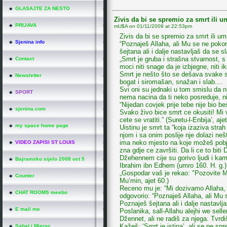
GLASAJTE ZA NESTO
Zivis da bi se spremio za smrt ili u
PRIJAVA
mU$A on
01/11/2009 at 22:53pm
Zivis da bi se spremio za smrt ili um
Sjenina info
“Poznaješ Allaha, ali Mu se ne pokor
šejtana ali i dalje nastavljaš da se s
„Smrt je gruba i strašna stvarnost, 
Contact
moci niti snage da je izbjegne, niti i
Smrt je nešto što se dešava svake s
Newsletter
bogat i siromašan, snažan i slab....
Svi oni su jednaki u tom smislu da n
SPORT
nema nacina da ti neko posreduje, niti
“Nijedan covjek prije tebe nije bio b
sjenina.com
Svako živo bice smrt ce okusiti! Mi 
cete se vratiti.” (Suretu-l-Enbija’, ajet
my space home page
Uistinu je smrt ta “koja izaziva str
njom i sa onim poslije nje dolazi nešt
ima neko mjesto na koje možeš pobje
VIDEO ZAPISI ST LOUIS
zna gdje ce završiti. Da li ce to biti 
Džehennem cije su gorivo ljudi i ka
Bajramsko sijelo 2008 oct 5
Ibrahim ibn Edhem (umro 160. H. g.),
„Gospodar vaš je rekao: "Pozovite Me
Counter
Mu’min, ajet 60.)
Receno mu je: “Mi dozivamo Allaha, 
CHAT ROOMS meebo
odgovorio: “Poznaješ Allaha, ali Mu 
Poznaješ šejtana ali i dalje nastavlj
E mail me
Poslanika, sall-Allahu alejhi we sell
Džennet, ali ne radiš za njega. Tvrdi
Kažeš: ‘Smrt je istina’, ali se ne sp
Sahat i Mjerac