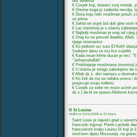
bez abdesta
€ Covjek koji, braneci svoj imetak, 
€ Onome koga je zadesila nevolja, tj
€ Dova koju neki musliman prouči za
se prima
€ Sehid ne osjeti bol dok gine osim
€ Laz (neistina) je u islamu zabranjen
€ Najbolji musliman je onaj od cijeg 
€ Onaj ko se posveti ibadetu, Allah, 
njega siromastvo
€ Ko petkom uci suru El-Kehf obasja
Sudnjem danu ce mu lice svjetliti
€ Kada insan kihne duzan je reci: "El
"Jerhamukellah"
€ Proklinjanje muslimana (mumina) je
€ U islamu je strogo zabranjeno da se
€ Allah dz.s. divi namazu u dzematu
€ Ko želi da mu se nafaka uveca i d
posjecuje svoju rodbinu
€ Covjek za sebe ne moze uciniti pos
dz.s.) da bi se spasio Allahove kazn
O St Louisu
mU$A on
01/11/2009 at 22:51pm
Saint Louis je najveći grad u savezn
francuski trgovac Pierre Laclede dav
francuskom kralju Louisu IX koji je ž
istočnom dijelu Missourija, na granici