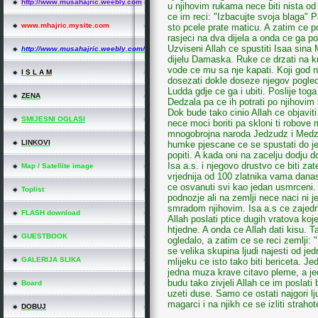
http://www.musahajric.weebly.com
u njihovim rukama nece biti nista od
ce im reci: "Izbacujte svoja blaga" Pa
www.mhajric.mysite.com
sto pcele prate maticu. A zatim ce p
rasjeci na dva dijela a onda ce ga po
Uzviseni Allah ce spustiti Isaa sina
http://www.musahajric.weebly.com/
dijelu Damaska. Ruke ce drzati na k
vode ce mu sa nje kapati. Koji god n
I S L A M
dosezati dokle doseze njegov pogled
Ludda gdje ce ga i ubiti. Poslije tog
ZENA
Dedzala pa ce ih potrati po njihovim 
Dok bude tako cinio Allah ce objaviti
SMIJESNI OGLASI
nece moci boriti pa skloni ti robove 
mnogobrojna naroda Jedzudz i Medzud
LINKOVI
humke pjescane ce se spustati do jez
popiti. A kada oni na zacelju dodju d
Isa a.s. i njegovo drustvo ce biti zat
Map / Satellite image
vrjednija od 100 zlatnika vama danas
ce osvanuti svi kao jedan usmrceni.
Toplist
podnozje ali na zemlji nece naci ni j
smradom njihovim. Isa a.s ce zajedn
FLASH download
Allah poslati ptice dugih vratova koje
htjedne. A onda ce Allah dati kisu. T
GUESTBOOK
ogledalo, a zatim ce se reci zemlji: 
se velika skupina ljudi najesti od je
GALERIJA SLIKA
mlijeku ce isto tako biti bericeta. 
jedna muza krave citavo pleme, a j
budu tako zivjeli Allah ce im poslati 
Board
uzeti duse. Samo ce ostati najgori lju
magarci i na njikh ce se izliti straho
DOBUJ