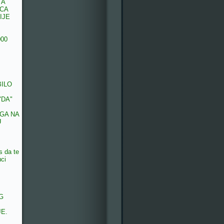
 A
ECA
IJE
000
BILO
"DA"
GA NA
U
s da te
uci
G
E.