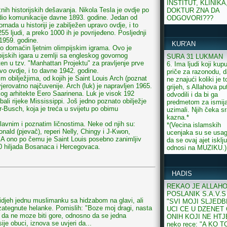
INSTITUT, KLINIKA
nih historijskih dešavanja. Nikola Tesla je ovdje po
DOKTUR ZNA DA
radio komunikacije davne 1893. godine. Jedan od
ODGOVORI???
ornada u historiji je zabilježen upravo ovdje, i to
55 ljudi, a preko 1000 ih je povrijeđeno. Posljednji
 1959. godine.
KUR'AN
io domaćin ljetnim olimpijskim igrama. Ovo je
pijskih igara u zemlji sa engleskog govornog
SURA 31 LUKMAN
šten u tzv. "Manhattan Projektu" za pravljenje prve
6. Ima ljudi koji kup
o ovdje, i to davne 1942. godine.
priče za razonodu, d
im obilježjima, od kojih je Saint Louis Arch (poznat
ne znajući koliki je t
rovatno najčuvenije. Arch (luk) je napravljen 1965.
grijeh, s Allahova pu
g arhitekte Eero Saarinena. Luk je visok 192
odvodili i da bi ga
bali rijeke Mississippi. Još jedno poznato obilježje
predmetom za ismij
r-Busch, koja je treća u svijetu po obimu
uzimali. Njih čeka 
kazna.*
avnim i poznatim ličnostima. Neke od njih su:
*(Vecina islamskih
ald (pjevač), reperi Nelly, Chingy i J-Kwon,
ucenjaka su se usagl
d. A ono po čemu je Saint Louis posebno zanimljiv
da se ovaj ajet isklj
0 hiljada Bosanaca i Hercegovaca.
odnosi na MUZIKU.)
HADIS
REKAO JE ALLAH
POSLANIK S.A.V.S 
vidjeh jednu muslimanku sa hidzabom na glavi, ali
"SVI MOJI SLJEDB
zategnute helanke. Pomislih: "Boze moj dragi, nasta
UCI CE U DZENET
i da ne moze biti gore, odnosno da se jedna
ONIH KOJI NE HT
e obuci, iznova se uvjeri da...
neko rece: "A KO T