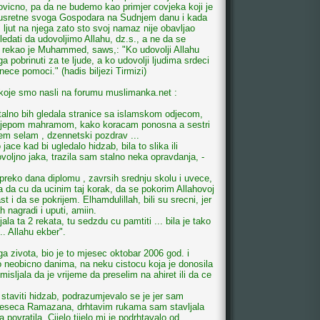
lovicno, pa da ne budemo kao primjer covjeka koji je
susretne svoga Gospodara na Sudnjem danu i kada
 ljut na njega zato sto svoj namaz nije obavljao
ledati da udovoljimo Allahu, dz.s., a ne da se
r rekao je Muhammed, saws,: "Ko udovolji Allahu
a pobrinuti za te ljude, a ko udovolji ljudima srdeci
nece pomoci." (hadis biljezi Tirmizi)
u, koje smo nasli na forumu muslimanka.net :
stalno bih gledala stranice sa islamskom odjecom,
relijepom mahramom, kako koracam ponosna a sestri
em selam , dzennetski pozdrav ...
ace kad bi ugledalo hidzab, bila to slika ili
dovoljno jaka, trazila sam stalno neka opravdanja, -
 preko dana diplomu , zavrsih srednju skolu i uvece,
a da cu da ucinim taj korak, da se pokorim Allahovoj
 i da se pokrijem. Elhamdulillah, bili su srecni, jer
h nagradi i uputi, amiin.
a ta 2 rekata, tu sedzdu cu pamtiti ... bila je tako
. Allahu ekber".
ga zivota, bio je to mjesec oktobar 2006 god. i
neobicno danima, na neku cistocu koja je donosila
sljala da je vrijeme da preselim na ahiret ili da ce
staviti hidzab, podrazumjevalo se je jer sam
jeseca Ramazana, drhtavim rukama sam stavljala
vratila. Cijelo tijelo mi je podrhtavalo od