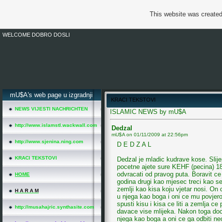
This website was created
WELCOME DOBRO DOSLI
*
mU$A's web page u izgradnji
KRACI TEKSTOVI
NEWS VIJESTI NACHRICHTEN
ISLAMIC NEWS by mU$A
http://www.islamstl.wackwall.com
Dedzal
mU$A on
01/11/2009 at 22:56pm
http://www.sjenina.ning.com
D E D Z A L
KRACI TEKSTOVI
Dedzal je mladic kudrave kose. Slij
pocetne ajete sure KEHF (pecina) 18
odvracati od pravog puta. Boravit ce 
HOME
godina drugi kao mjesec treci kao se
zemlji kao kisa koju vjetar nosi. On c
H A R A M
u njega kao boga i oni ce mu povjero
spusti kisu i kisa ce liti a zemlja ce
http://musahajric.synthasite.com
davace vise mlijeka. Nakon toga doci 
njega kao boga a oni ce ga odbiti nec