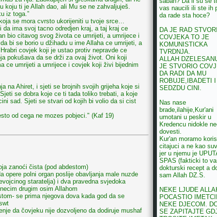
sabah? Da li su se t
koju ti je Allah dao, ali Mu se ne zahvaljuješ.
vas naucili ili ste ih 
u iz toga.”
da rade sta hoce?
koja se mora cvrsto ukorijeniti u tvoje srce…
i da ima svoj tacno odredjen kraj, a taj kraj ce
DA JE RAD STVOR
n bio citavog svog života ce umrijeti, a umrijece i
COVJEKA TO JE
 da bi se borio u džihadu u ime Allaha ce umrijeti, a
KOMUNISTICKA
. Hrabri covjek koji je ustao protiv nepravde ce
TVRDNJA.
oja pokušava da se drži za ovaj život. Oni koji
ALLAH DZELESAN
 ce umrijeti a umrijece i covjek koji živi bijednim
JE STVORIO COV
DA RADI DA MU
ROBUJE,IBADETI I
ja na Ahiret, i sjeti se brojnih svojih grijeha koje si
SEDZDU CINI.
Sjeti se dobra koje ce ti tada toliko trebati, a koje
ini sad. Sjeti se stvari od kojih bi volio da si cist
Nas nase
brade,ilahije,Kur'ani
esto od cega ne mozes pobjeci." (Kaf 19)
umotani u peskir u
Kredencu nidokle n
dovesti.
Kur'an moramo korist
citajuci a ne kao suv
jer u njemu je UPUT
SPAS (fakticki to v
oja zanoći čista (pod abdestom)
dokturski recept a do
 opere polni organ poslije obavljanja male nuzde
sam Allah DZ.S.
evojcinog staratelja) i dva pravedna svjedoka
e necim drugim osim Allahom
NEKE LJUDE ALLA
estom- se prima njegova dova kada god da se
POCASTIO IMETCI
 swt
NEKE DJECOM. D
jenje da čovjeku nije dozvoljeno da dodiruje mushaf
SE ZAPITAJTE GD