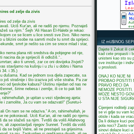
mires od zelje da zivis
ires od zelje da zivis
avaš. Uciš Kur’an, ali ne radiš po njemu. Poznaješ
lažeš sa njim.” Šejh ‘Ali Hasan El-Halebi je rekao:
s kojom ce se licem u lice sresti sve živo. Niko nema
ko u blizini osobe na samrti može tu smrt da sprijeci.
IZ mU$INOG SEP
ekunde, smrt je nešto sa cim se srece mlad i star,
Dajete li Zekat ili ce
iko nema plana niti sredstva da pobjegne od nje,
kad cete propasti i bi
 nacina da je sprijeciš ili odložiš.“..
unisteni kao sto su 
esmrtan; ako ti umreš, zar ce oni dovijeka živjeti?
sve institucije i indiv
vas stavljamo na kušnju i u zlu i u dobru i Nama
u proslosti.
i 34. i 35.)
ah u dušama. Kad se jednom sva djela zapecate, sa
ONAJ KO NIJE NI
o još strašnije i što izaziva još više straha. Pa zar
PROBAO POSTITI
ci od tjeskobe kabura? Uistinu nijedan od nas ne
PRAVO RECI DA
Džennet, širine nebesa i zemlje, ili ce to pak biti
NEMOZE POSTITI.
menje?”
MOZE NESTO GOV
 rahimehullah, je upitan u vezi sljedeceg ajeta:
U STA NIJE SIGUR
 i zamolite, Ja cu vam se odazvati!“ (Suretu-l-
Cijenjeni roditelji zap
ali On nam se ne odaziva.” A on, rahimehullah, je
se vi gdje su vam k
se ne pokoravaš. Uciš Kur’an, ali ne radiš po njemu.
otisle i kada se vrac
aš da se slažeš sa njim. Tvrdiš da voliš Allahovog
Da li dolaze kuci pos
em, ali zapostavljaš njegov Sunnet. Tvrdiš da voliš
pola noci? Zasto va
š da se bojiš Vatre, ali ne prestaješ sa grijesima.
sinovi dolaze kuci u
remaš za nju. Zaokupljen si greškama drugih, ali ne