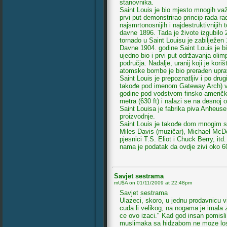
stanovnika.
Saint Louis je bio mjesto mnogih važ
prvi put demonstrirao princip rada 
najsmrtonosnijih i najdestruktivnijih t
davne 1896. Tada je živote izgubilo 2
tornado u Saint Louisu je zabilježen
Davne 1904. godine Saint Louis je b
ujedno bio i prvi put održavanja olim
područja. Nadalje, uranij koji je kori
atomske bombe je bio prerađen uprav
Saint Louis je prepoznatljiv i po drug
takođe pod imenom Gateway Arch) vje
godine pod vodstvom finsko-američko
metra (630 ft) i nalazi se na desnoj o
Saint Louisa je fabrika piva Anheuse
proizvodnje.
Saint Louis je takođe dom mnogim sl
Miles Davis (muzičar), Michael McDon
pjesnici T.S. Eliot i Chuck Berry, it
nama je podatak da ovdje zivi oko 6
Savjet sestrama
mU$A on
01/11/2009 at 22:48pm
Savjet sestrama
Ulazeci, skoro, u jednu prodavnicu 
cuda li velikog, na nogama je imala 
ce ovo izaci." Kad god insan pomisl
muslimaka sa hidzabom ne moze losij