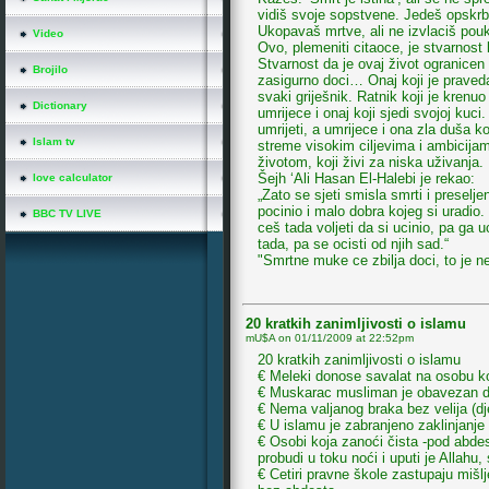
vidiš svoje sopstvene. Jedeš opskrbu 
Ukopavaš mrtve, ali ne izvlaciš pouk
Video
Ovo, plemeniti citaoce, je stvarnost 
Stvarnost da je ovaj život ogranicen 
Brojilo
zasigurno doci… Onaj koji je praveda
svaki griješnik. Ratnik koji je krenuo
Dictionary
umrijece i onaj koji sjedi svojoj kuci
umrijeti, a umrijece i ona zla duša k
Islam tv
streme visokim ciljevima i ambicijama
životom, koji živi za niska uživanja.
Šejh ‘Ali Hasan El-Halebi je rekao:
love calculator
„Zato se sjeti smisla smrti i preseljen
pocinio i malo dobra kojeg si uradio. 
BBC TV LIVE
ceš tada voljeti da si ucinio, pa ga uc
tada, pa se ocisti od njih sad.“
"Smrtne muke ce zbilja doci, to je n
20 kratkih zanimljivosti o islamu
mU$A on
01/11/2009 at 22:52pm
20 kratkih zanimljivosti o islamu
€ Meleki donose savalat na osobu k
€ Muskarac musliman je obavezan da
€ Nema valjanog braka bez velija (dj
€ U islamu je zabranjeno zaklinjanj
€ Osobi koja zanoći čista -pod abd
probudi u toku noći i uputi je Allahu,
€ Cetiri pravne škole zastupaju mišl