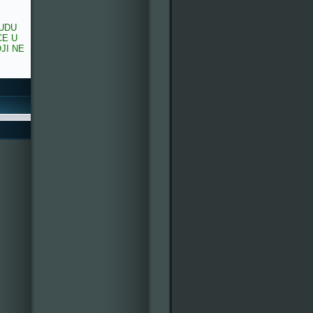
BUDU
CE U
JI NE