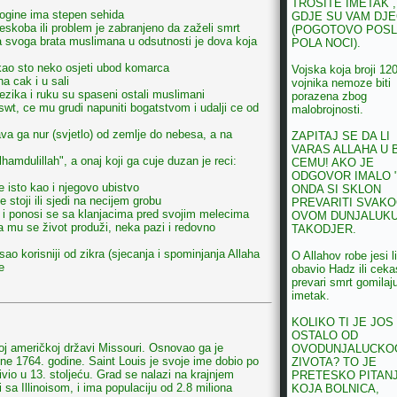
TROSITE IMETAK ,
pogine ima stepen sehida
GDJE SU VAM DJ
eskoba ili problem je zabranjeno da zaželi smrt
(POGOTOVO POSL
 svoga brata muslimana u odsutnosti je dova koja
POLA NOCI).
 kao sto neko osjeti ubod komarca
Vojska koja broji 12
a cak i u sali
vojnika nemoze biti
jezika i ruku su spaseni ostali muslimani
porazena zbog
swt, ce mu grudi napuniti bogatstvom i udalji ce od
malobrojnosti.
va ga nur (svjetlo) od zemlje do nebesa, a na
ZAPITAJ SE DA LI
VARAS ALLAHA U 
hamdulillah", a onaj koji ga cuje duzan je reci:
CEMU! AKO JE
ODGOVOR IMALO 
 isto kao i njegovo ubistvo
ONDA SI SKLON
 stoji ili sjedi na necijem grobu
PREVARITI SVAKO
 i ponosi se sa klanjacima pred svojim melecima
OVOM DUNJALUK
a mu se život produži, neka pazi i redovno
TAKODJER.
ao korisniji od zikra (sjecanja i spominjanja Allaha
O Allahov robe jesi li
e
obavio Hadz ili ceka
prevari smrt gomilaj
imetak.
KOLIKO TI JE JOS
OSTALO OD
oj američkoj državi Missouri. Osnovao ga je
OVODUNJALUCKO
ne 1764. godine. Saint Louis je svoje ime dobio po
ZIVOTA? TO JE
ivio u 13. stoljeću. Grad se nalazi na krajnjem
PRETESKO PITANJ
 sa Illinoisom, i ima populaciju od 2.8 miliona
KOJA BOLNICA,