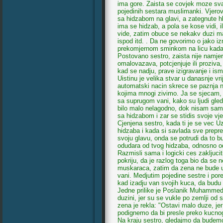
ima gore. Zaista se covjek moze sva
pojedinih sestara muslimanki. Vjerov
sa hidzabom na glavi, a zategnute hla
ima se hidzab, a pola se kose vidi, i
vide, zatim obuce se nekakv duzi man
ispod itd. . Da ne govorimo o jako iz
prekomjernom sminkom na licu kada 
Postovano sestro, zaista nije namje
omalovazava, potcjenjuje ili proziv
kad se nadju, prave izigravanje i ism
Uistinu je velika stvar u danasnje vri
automatski nacin skrece se paznja
kojima mnogi zivimo. Ja se sjecam, 
sa suprugom vani, kako su ljudi gled
bilo malo nelagodno, dok nisam sam se
sa hidzabom i zar se stidis svoje vj
Cjenjena sestro, kada ti je se vec U
hidzaba i kada si savlada sve preprek
svoju glavu, onda se potrudi da to b
odudara od tvog hidzaba, odnosno o
Razmisli sama i logicki ces zakljucit
pokriju, da je razlog toga bio da se
muskaraca, zatim da zena ne bude up
vani. Medjutim pojedine sestre i por
kad izadju van svojih kuca, da budu
Jedne prilike je Poslanik Muhammed,
duzini, jer su se vukle po zemlji od 
zena je rekla: "Ostavi malo duze, je
podignemo da bi presle preko kucnog p
Na kraju sestro, gledajmo da budemo 