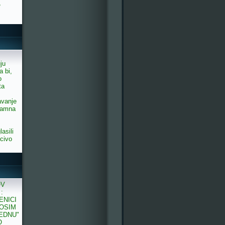
,
uju
a bi,
o
ta
avanje
sramna
asili
ucivo
OV
:
ENICI
 OSIM
JEDNU"
O