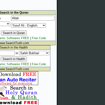
*
Search in the Quran
:
lamic Softwares FREE
|
Free Code
www.SearchTruth.com
Search in the Hadith
in
lamic Softwares FREE
|
Free Code
www.SearchTruth.com