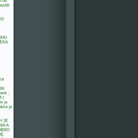
o od
pustili
IO
UHU
JEKA
ece
iti
enir ,
A I
am je
ktur je
H JE
MA A
OBRO
JE