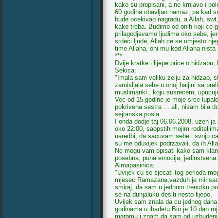
kako su propisani, a ne krnjavo i po
60 godina obavljao namaz, pa kad 
bude ocekivao nagradu, a Allah, swt,
kako treba. Budimo od onih koji ce g
prilagodjavamo ljudima oko sebe, je
srdeci ljude, Allah ce se umjesto njeg
time Allaha, oni mu kod Allaha nista 
***
Dvije kratke i lijepe price o hidzab
Sekica:
"Imala sam veliku zelju za hidzab, 
zamisljala sebe u onoj haljini sa p
muslimanki , koju susrecem, upucuj
Vec od 15.godine je moje srce lupalo j
pokrivena sestra ... ali, nisam bila 
sejtanska posla
I onda dodje taj 06.06.2008, uzeh ja
oko 22:00, saopstih mojim roditeljim
naredbi, da sacuvam sebe i svoju cast
su me oduvijek podrzavali, da ih Alla
Ne mogu vam opisati kako sam klanjal
posebna, puna emocija, jedinstvena..
Almapasinica:
"Uvijek cu se sjecati tog perioda mo
mjesec Ramazana,vazduh je mirisao 
smiraj, da sam u jednom trenutku pomi
se na dunjaluku desiti nesto lijepo.
Uvijek sam znala da cu jednog dana 
godinama u ibadetu.Bio je 10 dan m
maramu i znam da sam od uzbudenja po