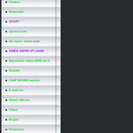
Contact
Newsletter
SPORT
sjenina.com
my space home page
VIDEO ZAPISI ST LOUIS
Bajramsko sijelo 2008 oct 5
Counter
CHAT ROOMS meebo
E mail me
Sahat i Mjerac
Video
Brojilo
Dictionary