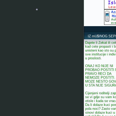
IZ mU$INOG SEP
Dajete li Zekat ili ce
kad cete propasti i bi
unisteni kao sto su 
sve institucije i indiv
u proslosti.
*
ONAJ KO NIJE NI
PROBAO POSTITI
PRAVO RECI DA
NEMOZE POSTITI.
MOZE NESTO GOV
U STA NIJE SIGUR
Cijenjeni roditelji zap
se vi gdje su vam k
otisle i kada se vrac
Da li dolaze kuci pos
pola noci? Zasto va
sinovi dolaze kuci u