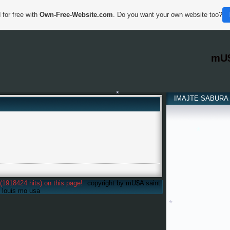
*
 for free with
Own-Free-Website.com
. Do you want your own website too?
*
*
mU
IMAJTE SABURA
*
(1918424 hits) on this page!
copyright by mU$A saint
louis mo usa