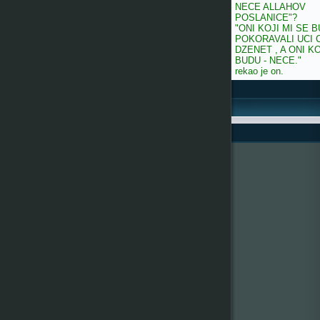
NECE ALLAHOV
POSLANICE"?
"ONI KOJI MI SE 
POKORAVALI UCI 
DZENET , A ONI KO
BUDU - NECE."
rekao je on.