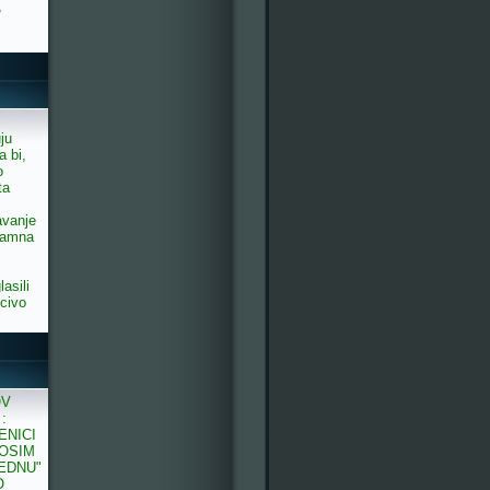
,
uju
a bi,
o
ta
avanje
sramna
asili
ucivo
OV
:
ENICI
 OSIM
JEDNU"
O