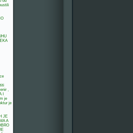
o od
pustili
IO
UHU
JEKA
ece
iti
enir ,
A I
am je
ktur je
H JE
MA A
OBRO
JE