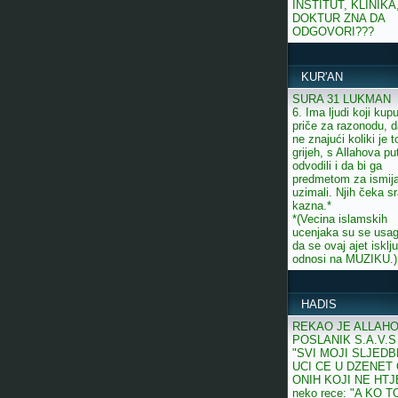
INSTITUT, KLINIKA
DOKTUR ZNA DA
ODGOVORI???
KUR'AN
SURA 31 LUKMAN
6. Ima ljudi koji kup
priče za razonodu, d
ne znajući koliki je t
grijeh, s Allahova pu
odvodili i da bi ga
predmetom za ismij
uzimali. Njih čeka 
kazna.*
*(Vecina islamskih
ucenjaka su se usagl
da se ovaj ajet isklj
odnosi na MUZIKU.)
HADIS
REKAO JE ALLAH
POSLANIK S.A.V.S 
"SVI MOJI SLJEDB
UCI CE U DZENET
ONIH KOJI NE HT
neko rece: "A KO T