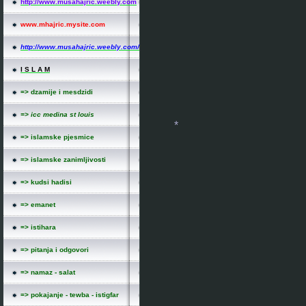
http://www.musahajric.weebly.com
www.mhajric.mysite.com
http://www.musahajric.weebly.com/
I S L A M
=> dzamije i mesdzidi
=> icc medina st louis
=> islamske pjesmice
=> islamske zanimljivosti
=> kudsi hadisi
=> emanet
=> istihara
*
=> pitanja i odgovori
=> namaz - salat
=> pokajanje - tewba - istigfar