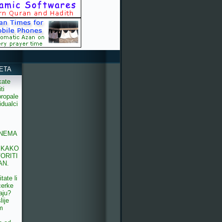
*
ETA
kate
ti
propale
idualci
 NEMA
 KAKO
ORITI
AN.
itate li
cerke
aju?
lije
m