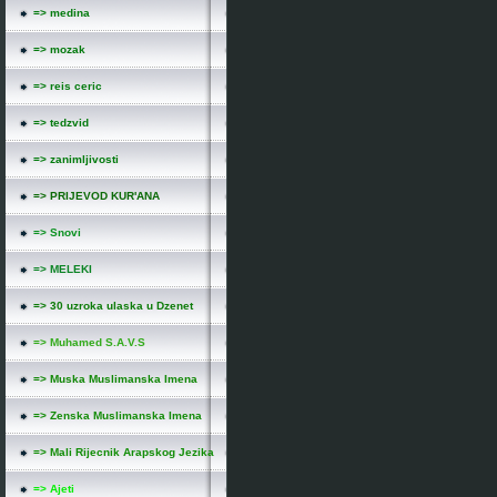
=> medina
=> mozak
=> reis ceric
=> tedzvid
=> zanimljivosti
=> PRIJEVOD KUR'ANA
=> Snovi
=> MELEKI
=> 30 uzroka ulaska u Dzenet
=> Muhamed S.A.V.S
=> Muska Muslimanska Imena
=> Zenska Muslimanska Imena
=> Mali Rijecnik Arapskog Jezika
=> Ajeti