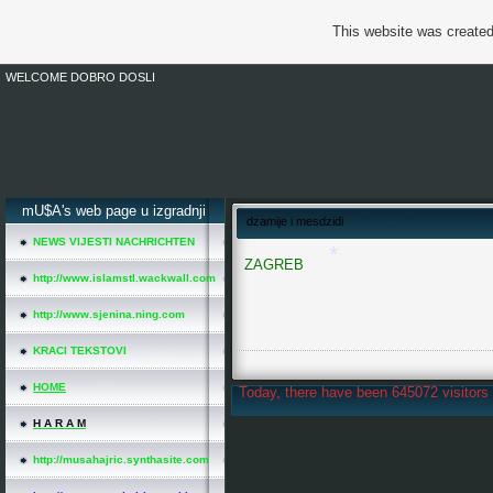
This website was created
WELCOME DOBRO DOSLI
*
mU$A's web page u izgradnji
dzamije i mesdzidi
NEWS VIJESTI NACHRICHTEN
ZAGREB
http://www.islamstl.wackwall.com
http://www.sjenina.ning.com
*
KRACI TEKSTOVI
HOME
Today, there have been 645072 visitors 
H A R A M
http://musahajric.synthasite.com