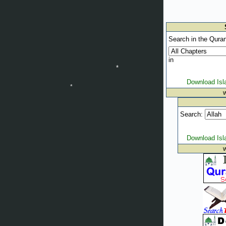
*
*
Search in the Quran
in
Download Is
Search:
*
Download Is
*