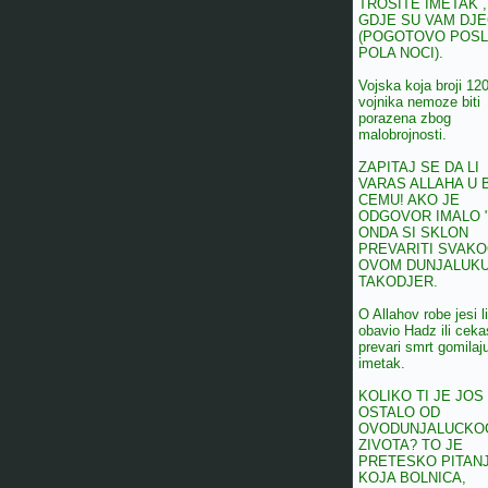
TROSITE IMETAK ,
GDJE SU VAM DJ
(POGOTOVO POSL
POLA NOCI).
Vojska koja broji 12
vojnika nemoze biti
porazena zbog
malobrojnosti.
ZAPITAJ SE DA LI
VARAS ALLAHA U 
CEMU! AKO JE
ODGOVOR IMALO 
ONDA SI SKLON
PREVARITI SVAKO
OVOM DUNJALUK
TAKODJER.
O Allahov robe jesi li
obavio Hadz ili ceka
prevari smrt gomilaj
imetak.
KOLIKO TI JE JOS
OSTALO OD
OVODUNJALUCKO
ZIVOTA? TO JE
PRETESKO PITANJ
KOJA BOLNICA,