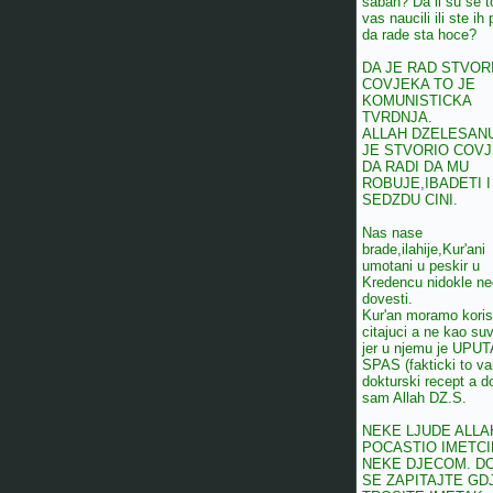
sabah? Da li su se t
vas naucili ili ste ih 
da rade sta hoce?
DA JE RAD STVOR
COVJEKA TO JE
KOMUNISTICKA
TVRDNJA.
ALLAH DZELESAN
JE STVORIO COV
DA RADI DA MU
ROBUJE,IBADETI I
SEDZDU CINI.
Nas nase
brade,ilahije,Kur'ani
umotani u peskir u
Kredencu nidokle n
dovesti.
Kur'an moramo korist
citajuci a ne kao suv
jer u njemu je UPUT
SPAS (fakticki to v
dokturski recept a do
sam Allah DZ.S.
NEKE LJUDE ALLA
POCASTIO IMETCI
NEKE DJECOM. D
SE ZAPITAJTE GD