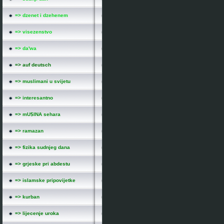
=> dzenet i dzehenem
=> visezenstvo
=> da'wa
=> auf deutsch
=> muslimani u svijetu
=> interesantno
=> mU$INA sehara
=> ramazan
=> fizika sudnjeg dana
=> grjeske pri abdestu
=> islamske pripovijetke
=> kurban
=> lijecenje uroka