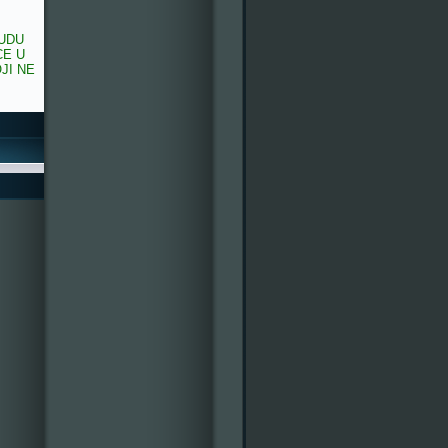
BUDU
CE U
JI NE