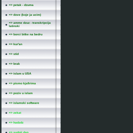
=> petak - dzuma
=> dove (koje ja ucim)
=> amme dzuz - transkripcija
latinski
=> borci bitke na bedru
=> kur'an
=> stid
=> brak
=> islam u USA
=> pismo kjafirima
=> poziv u islam
=> islamski software
=> zekat
=> hadzdz
=> sudnji dan