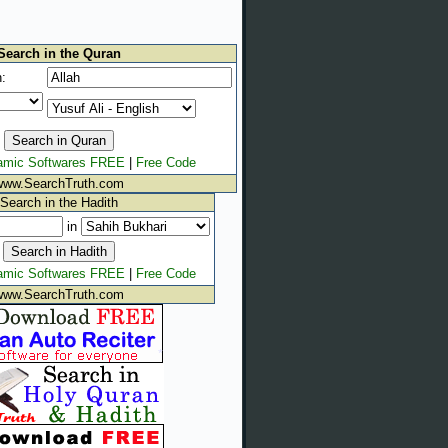
Search in the Quran
:
lamic Softwares FREE
|
Free Code
www.SearchTruth.com
Search in the Hadith
in
lamic Softwares FREE
|
Free Code
www.SearchTruth.com