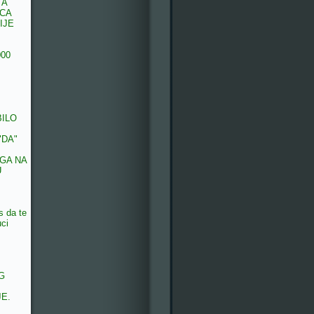
 A
ECA
IJE
000
BILO
"DA"
GA NA
U
s da te
uci
G
E.